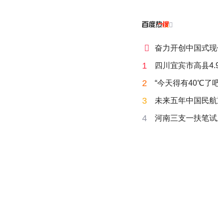


奋力开创中国式现
1
四川宜宾市高县4.
2
“今天得有40℃了
3
未来五年中国民航
4
河南三支一扶笔试