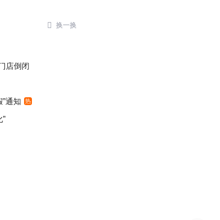

换一换
后门店倒闭
”通知
热
”