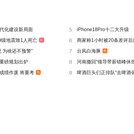
5
代化建设新局面
iPhone18Pro十二大升级
6
9级地震致1人死亡
商家称1小时被20条差评
新
7
吧 为啥还不预警”
台风白海豚
热
8
重磅规划出炉
河南撤回“领导带薪错峰休假
9
成绩作废 将重考
啤酒巨头们正排队“去啤酒化
热